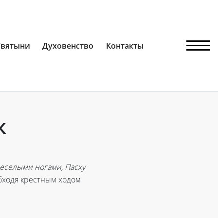
Святыни
Духовенство
Контакты
к
 веселыми ногами, Пасху
обходя крестным ходом