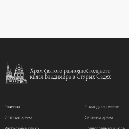
Главная
Приходская жизнь
История храма
Святыни храма
Расписание служб
Православная школа