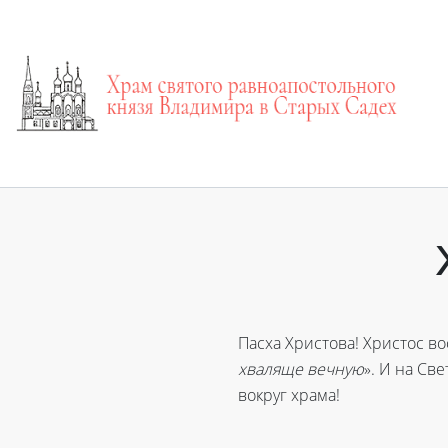
Пасха Христова! Христос во
хваляще вечную
». И на Св
вокруг храма!