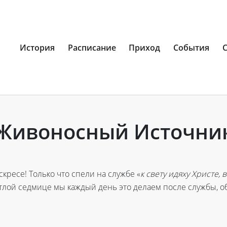
История
Расписание
Приход
События
Живоносный Источни
скресе! Только что спели на службе «
к свету идяху Христе,
етлой седмице мы каждый день это делаем после службы, 